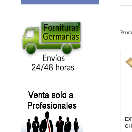
Prod
EX
CH