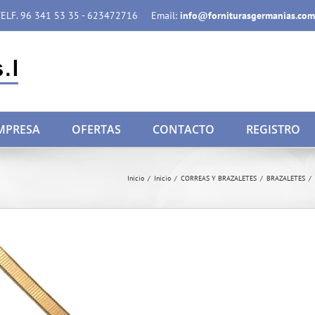
ELF. 96 341 53 35 - 623472716
Email:
info@forniturasgermanias.com
MPRESA
OFERTAS
CONTACTO
REGISTRO
Inicio
/
Inicio
/
CORREAS Y BRAZALETES
/
BRAZALETES
/