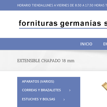
Saltar
HORARIO TIENDA:LUNES A VIERNES DE 8:30 A 17:30 HORAS T
al
contenido
INICIO
E
EXTENSIBLE CHAPADO 18 mm
APARATOS (VARIOS)
CORREAS Y BRAZALETES
ESTUCHES Y BOLSAS