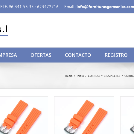
ELF. 96 341 53 35 - 623472716
Email:
info@forniturasgermanias.com
MPRESA
OFERTAS
CONTACTO
REGISTRO
Inicio
/
Inicio
/
CORREAS Y BRAZALETES
/
CORRE