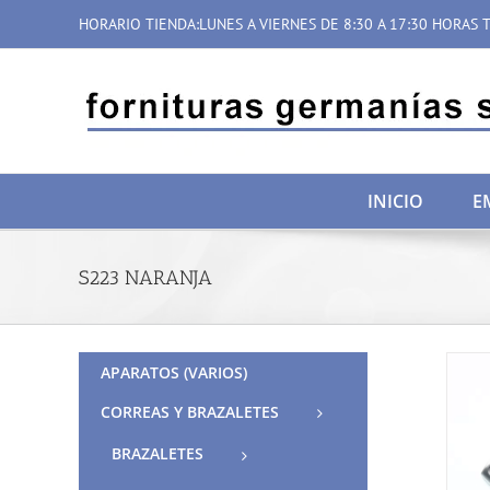
Saltar
HORARIO TIENDA:LUNES A VIERNES DE 8:30 A 17:30 HORAS T
al
contenido
INICIO
E
S223 NARANJA
APARATOS (VARIOS)
CORREAS Y BRAZALETES
BRAZALETES