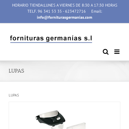
Saltar
HORARIO TIENDA:LUNES A VIERNES DE 8:30 A 17:30 HORAS
al
TELF. 96 341 53 35 - 623472716
Email:
contenido
info@forniturasgermanias.com
LUPAS
LUPAS