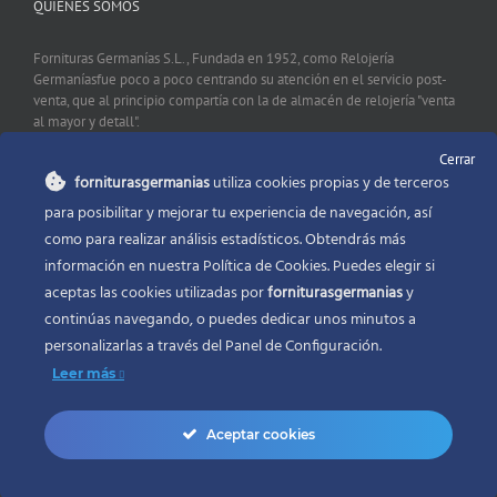
QUIENES SOMOS
Fornituras Germanías S.L., Fundada en 1952, como Relojería
Germaníasfue poco a poco centrando su atención en el servicio post-
venta, que al principio compartía con la de almacén de relojería "venta
al mayor y detall".
Cerrar
forniturasgermanias
utiliza cookies propias y de terceros
CONTACTO
para posibilitar y mejorar tu experiencia de navegación, así
como para realizar análisis estadísticos. Obtendrás más
Fornituras Germanías, Calle Sevilla 2, 46006 Valencia España
información en nuestra Política de Cookies. Puedes elegir si
Phone:
96 341 53 35
aceptas las cookies utilizadas por
forniturasgermanias
y
Email:
info@forniturasgermanias.com
continúas navegando, o puedes dedicar unos minutos a
personalizarlas a través del
Panel de Configuración.
Leer más
Aceptar cookies