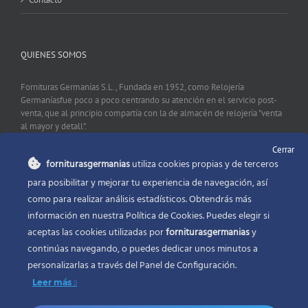
QUIENES SOMOS
Fornituras Germanías S.L., Fundada en 1952, como Relojería
Germaníasfue poco a poco centrando su atención en el servicio post-
venta, que al principio compartía con la de almacén de relojería "venta
al mayor y detall".
Cerrar
forniturasgermanias
utiliza cookies propias y de terceros
CONTACTO
para posibilitar y mejorar tu experiencia de navegación, así
como para realizar análisis estadísticos. Obtendrás más
Fornituras Germanías, Calle Sevilla 2, 46006 Valencia España
información en nuestra Política de Cookies. Puedes elegir si
Phone:
96 341 53 35
aceptas las cookies utilizadas por
forniturasgermanias
y
Email:
info@forniturasgermanias.com
continúas navegando, o puedes dedicar unos minutos a
personalizarlas a través del
Panel de Configuración.
Leer más