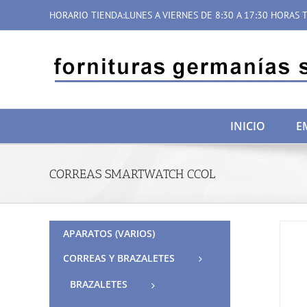
Saltar
HORARIO TIENDA:LUNES A VIERNES DE 8:30 A 17:30 HORAS T
al
contenido
INICIO
E
CORREAS SMARTWATCH CCOL
APARATOS (VARIOS)
CORREAS Y BRAZALETES
BRAZALETES