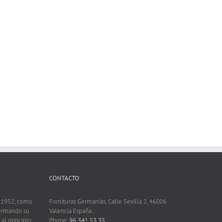
CONTACTO
n 1952, como
Fornituras Germanías, Calle Sevilla 2, 46006
entrando su
Valencia España
 al principio
Phone:
96 341 53 35