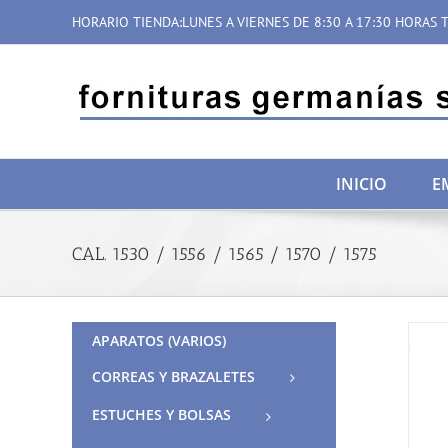
Saltar
HORARIO TIENDA:LUNES A VIERNES DE 8:30 A 17:30 HORAS T
al
contenido
INICIO
E
CAL. 1530 / 1556 / 1565 / 1570 / 1575
APARATOS (VARIOS)
CORREAS Y BRAZALETES
ESTUCHES Y BOLSAS