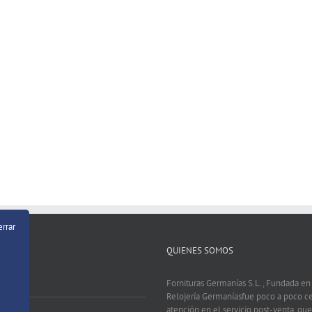
errar
QUIENES SOMOS
Fornituras Germanías S.L., Fundada e
Relojería Germaníasfue poco a poco c
atención en el servicio post-venta, que