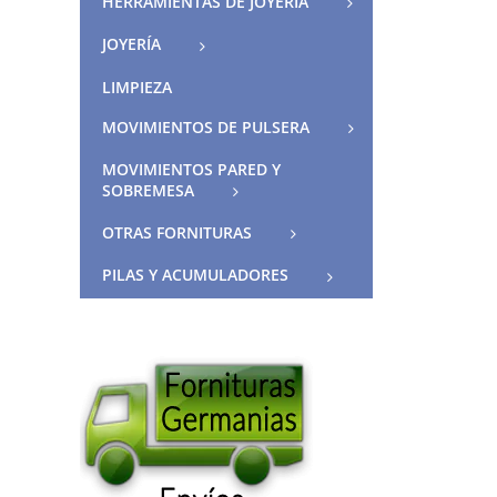
HERRAMIENTAS DE JOYERIA
JOYERÍA
LIMPIEZA
MOVIMIENTOS DE PULSERA
MOVIMIENTOS PARED Y
SOBREMESA
OTRAS FORNITURAS
PILAS Y ACUMULADORES