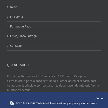
Inicio
Mi cuenta
Formas de Pago
Envio/Plazo Entrega
Contacto
QUIENES SOMOS
Fornituras Germanías S.L., Fundada en 1952, como Relojería
Germaníasfue poco a poco centrando su atención en el servicio post-
venta, que al principio compartía con la de almacén de relojería "venta
al mayor y detall".
Cerrar
forniturasgermanias
utiliza cookies propias y de terceros
CONTACTO