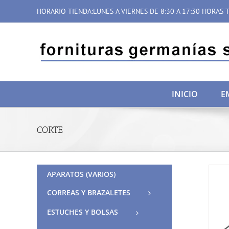
Saltar
HORARIO TIENDA:LUNES A VIERNES DE 8:30 A 17:30 HORAS T
al
contenido
INICIO
E
CORTE
APARATOS (VARIOS)
CORREAS Y BRAZALETES
ESTUCHES Y BOLSAS