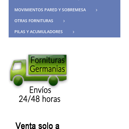
MOVIMIENTOS PARED Y SOBREMESA
OTRAS FORNITURAS
PILAS Y ACUMULADORES