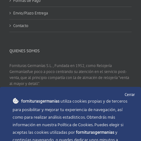
Formas de Pago
Envio/Plazo Entrega
Contacto
QUIENES SOMOS
Fornituras Germanías S.L., Fundada en 1952, como Relojería
Germaníasfue poco a poco centrando su atención en el servicio post-
venta, que al principio compartía con la de almacén de relojería "venta
al mayor y detall".
Cerrar
forniturasgermanias
utiliza cookies propias y de terceros
CONTACTO
para posibilitar y mejorar tu experiencia de navegación, así
como para realizar análisis estadísticos. Obtendrás más
Fornituras Germanías, Calle Sevilla 2, 46006 Valencia España
información en nuestra Política de Cookies. Puedes elegir si
Phone:
96 341 53 35
aceptas las cookies utilizadas por
forniturasgermanias
y
Email:
info@forniturasgermanias.com
continúas navegando, o puedes dedicar unos minutos a