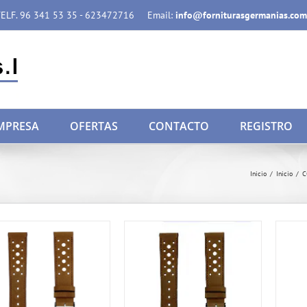
ELF. 96 341 53 35 - 623472716
Email:
info@forniturasgermanias.com
MPRESA
OFERTAS
CONTACTO
REGISTRO
Inicio
/
Inicio
/
C