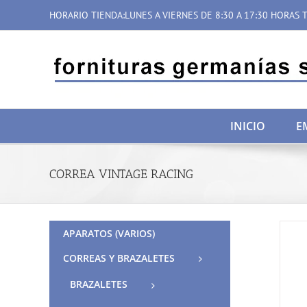
Saltar
HORARIO TIENDA:LUNES A VIERNES DE 8:30 A 17:30 HORAS T
al
contenido
INICIO
E
CORREA VINTAGE RACING
APARATOS (VARIOS)
CORREAS Y BRAZALETES
BRAZALETES