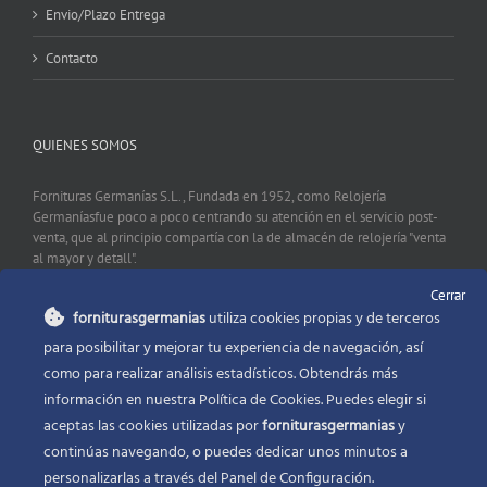
Envio/Plazo Entrega
Contacto
QUIENES SOMOS
Fornituras Germanías S.L., Fundada en 1952, como Relojería
Germaníasfue poco a poco centrando su atención en el servicio post-
venta, que al principio compartía con la de almacén de relojería "venta
al mayor y detall".
Cerrar
forniturasgermanias
utiliza cookies propias y de terceros
CONTACTO
para posibilitar y mejorar tu experiencia de navegación, así
como para realizar análisis estadísticos. Obtendrás más
Fornituras Germanías, Calle Sevilla 2, 46006 Valencia España
información en nuestra Política de Cookies. Puedes elegir si
Phone:
96 341 53 35
aceptas las cookies utilizadas por
forniturasgermanias
y
Email:
info@forniturasgermanias.com
continúas navegando, o puedes dedicar unos minutos a
personalizarlas a través del
Panel de Configuración.