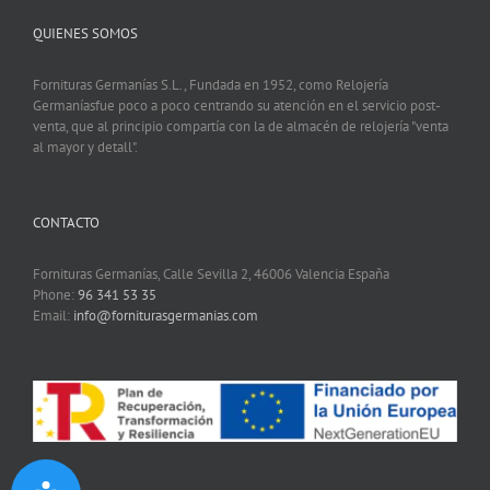
QUIENES SOMOS
Fornituras Germanías S.L., Fundada en 1952, como Relojería
Germaníasfue poco a poco centrando su atención en el servicio post-
venta, que al principio compartía con la de almacén de relojería "venta
al mayor y detall".
CONTACTO
Fornituras Germanías, Calle Sevilla 2, 46006 Valencia España
Phone:
96 341 53 35
Email:
info@forniturasgermanias.com