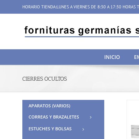
Saltar
HORARIO TIENDA:LUNES A VIERNES DE 8:30 A 17:30 HORAS T
al
contenido
INICIO
E
CIERRES OCULTOS
APARATOS (VARIOS)
CORREAS Y BRAZALETES
ESTUCHES Y BOLSAS