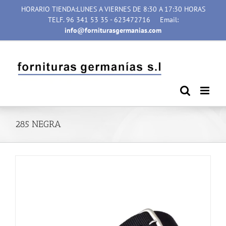
Saltar
HORARIO TIENDA:LUNES A VIERNES DE 8:30 A 17:30 HORAS
al
TELF. 96 341 53 35 - 623472716
Email:
contenido
info@forniturasgermanias.com
285 NEGRA