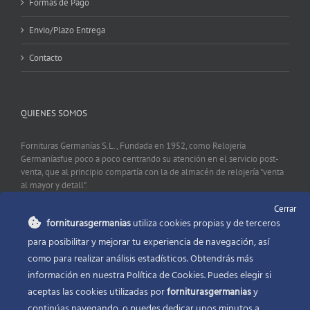
Formas de Pago
Envio/Plazo Entrega
Contacto
QUIENES SOMOS
Fornituras Germanías S.L., Fundada en 1952, como Relojería
Germaníasfue poco a poco centrando su atención en el servicio post-
venta, que al principio compartía con la de almacén de relojería "venta
al mayor y detall".
Cerrar
forniturasgermanias
utiliza cookies propias y de terceros
CONTACTO
para posibilitar y mejorar tu experiencia de navegación, así
como para realizar análisis estadísticos. Obtendrás más
Fornituras Germanías, Calle Sevilla 2, 46006 Valencia España
información en nuestra Política de Cookies. Puedes elegir si
Phone:
96 341 53 35
aceptas las cookies utilizadas por
forniturasgermanias
y
Email:
info@forniturasgermanias.com
continúas navegando, o puedes dedicar unos minutos a