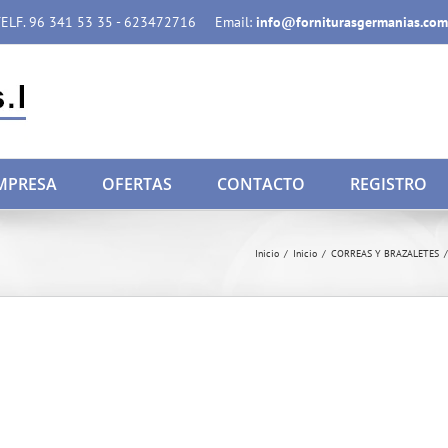
ELF. 96 341 53 35 - 623472716
Email:
info@forniturasgermanias.com
MPRESA
OFERTAS
CONTACTO
REGISTRO
Inicio
/
Inicio
/
CORREAS Y BRAZALETES
/