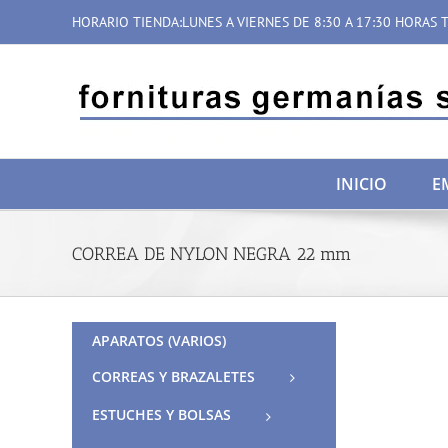
Saltar
HORARIO TIENDA:LUNES A VIERNES DE 8:30 A 17:30 HORAS T
al
contenido
INICIO
E
CORREA DE NYLON NEGRA 22 mm
APARATOS (VARIOS)
CORREAS Y BRAZALETES
ESTUCHES Y BOLSAS