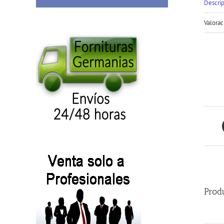
Descri
Valorac
Prod