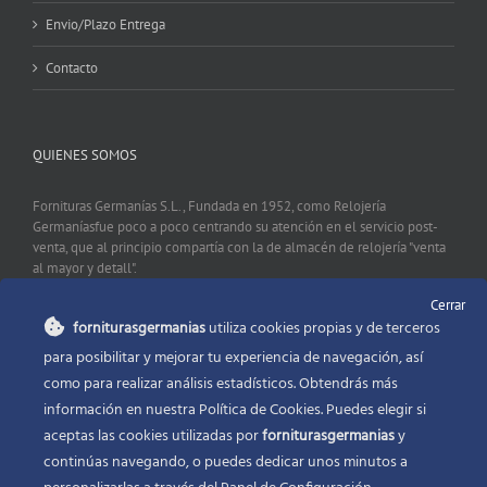
Envio/Plazo Entrega
Contacto
QUIENES SOMOS
Fornituras Germanías S.L., Fundada en 1952, como Relojería
Germaníasfue poco a poco centrando su atención en el servicio post-
venta, que al principio compartía con la de almacén de relojería "venta
al mayor y detall".
Cerrar
forniturasgermanias
utiliza cookies propias y de terceros
CONTACTO
para posibilitar y mejorar tu experiencia de navegación, así
como para realizar análisis estadísticos. Obtendrás más
Fornituras Germanías, Calle Sevilla 2, 46006 Valencia España
información en nuestra Política de Cookies. Puedes elegir si
Phone:
96 341 53 35
aceptas las cookies utilizadas por
forniturasgermanias
y
Email:
info@forniturasgermanias.com
continúas navegando, o puedes dedicar unos minutos a