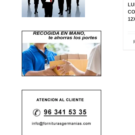
LU
CO
12