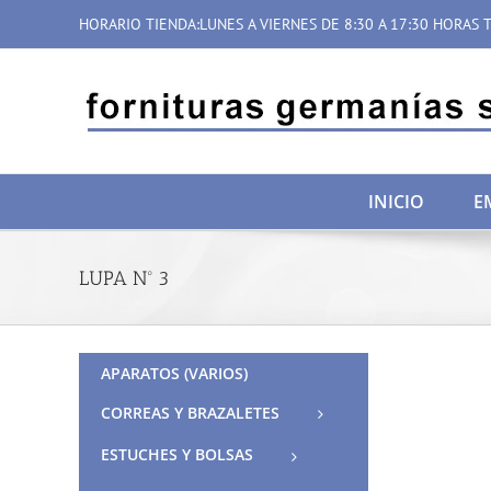
Saltar
HORARIO TIENDA:LUNES A VIERNES DE 8:30 A 17:30 HORAS T
al
contenido
INICIO
E
LUPA Nº 3
APARATOS (VARIOS)
CORREAS Y BRAZALETES
ESTUCHES Y BOLSAS