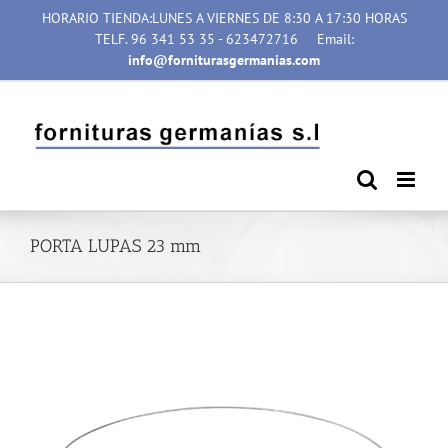
Saltar
HORARIO TIENDA:LUNES A VIERNES DE 8:30 A 17:30 HORAS
al
TELF. 96 341 53 35 - 623472716
Email:
contenido
info@forniturasgermanias.com
PORTA LUPAS 23 mm