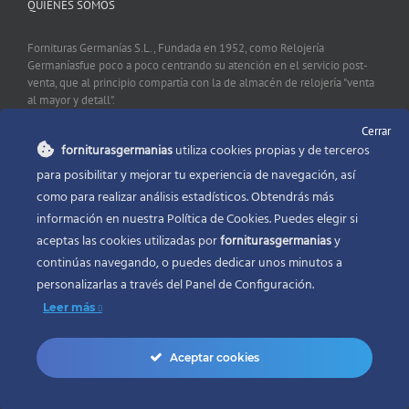
QUIENES SOMOS
Fornituras Germanías S.L., Fundada en 1952, como Relojería
Germaníasfue poco a poco centrando su atención en el servicio post-
venta, que al principio compartía con la de almacén de relojería "venta
al mayor y detall".
Cerrar
forniturasgermanias
utiliza cookies propias y de terceros
CONTACTO
para posibilitar y mejorar tu experiencia de navegación, así
como para realizar análisis estadísticos. Obtendrás más
Fornituras Germanías, Calle Sevilla 2, 46006 Valencia España
información en nuestra Política de Cookies. Puedes elegir si
Phone:
96 341 53 35
aceptas las cookies utilizadas por
forniturasgermanias
y
Email:
info@forniturasgermanias.com
continúas navegando, o puedes dedicar unos minutos a
personalizarlas a través del
Panel de Configuración.
Leer más
Aceptar cookies