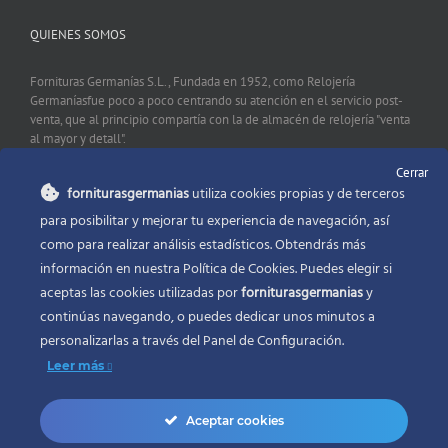
QUIENES SOMOS
Fornituras Germanías S.L., Fundada en 1952, como Relojería
Germaníasfue poco a poco centrando su atención en el servicio post-
venta, que al principio compartía con la de almacén de relojería "venta
al mayor y detall".
Cerrar
forniturasgermanias
utiliza cookies propias y de terceros
CONTACTO
para posibilitar y mejorar tu experiencia de navegación, así
como para realizar análisis estadísticos. Obtendrás más
Fornituras Germanías, Calle Sevilla 2, 46006 Valencia España
información en nuestra Política de Cookies. Puedes elegir si
Phone:
96 341 53 35
aceptas las cookies utilizadas por
forniturasgermanias
y
Email:
info@forniturasgermanias.com
continúas navegando, o puedes dedicar unos minutos a
personalizarlas a través del
Panel de Configuración.
Leer más
Aceptar cookies