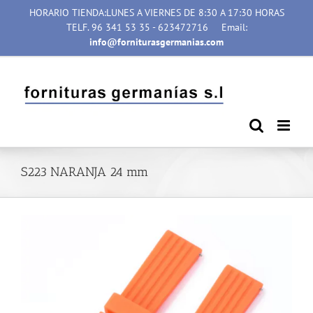
Saltar
HORARIO TIENDA:LUNES A VIERNES DE 8:30 A 17:30 HORAS
al
TELF. 96 341 53 35 - 623472716
Email:
contenido
info@forniturasgermanias.com
S223 NARANJA 24 mm