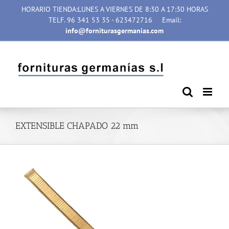
Saltar
HORARIO TIENDA:LUNES A VIERNES DE 8:30 A 17:30 HORAS
al
TELF. 96 341 53 35 - 623472716
Email:
contenido
info@forniturasgermanias.com
EXTENSIBLE CHAPADO 22 mm