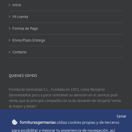
Inicio
Mi cuenta
Formas de Pago
Envio/Plazo Entrega
Contacto
QUIENES SOMOS
Fornituras Germanías S.L., Fundada en 1952, como Relojería
Germaníasfue poco a poco centrando su atención en el servicio post-
venta, que al principio compartía con la de almacén de relojería "venta
al mayor y detall".
Cerrar
forniturasgermanias
utiliza cookies propias y de terceros
CONTACTO
para posibilitar y mejorar tu experiencia de navegación, así