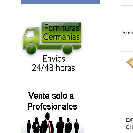
Prod
EX
CH