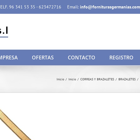
ELF. 96 341 53 35 - 623472716
Email:
info@forniturasgermanias.com
MPRESA
OFERTAS
CONTACTO
REGISTRO
Inicio
/
Inicio
/
CORREAS Y BRAZALETES
/
BRAZALETES
/