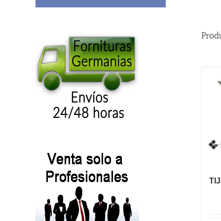
Prod
TI