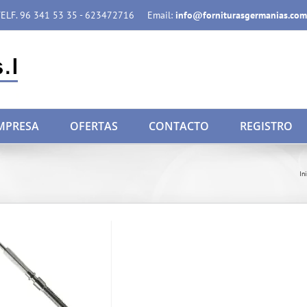
ELF. 96 341 53 35 - 623472716
Email:
info@forniturasgermanias.com
MPRESA
OFERTAS
CONTACTO
REGISTRO
In