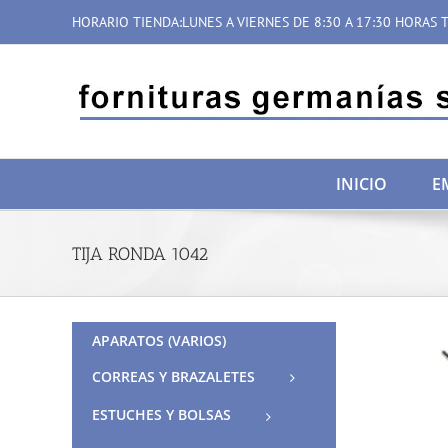
Saltar
HORARIO TIENDA:LUNES A VIERNES DE 8:30 A 17:30 HORAS T
al
contenido
INICIO
E
TIJA RONDA 1042
APARATOS (VARIOS)
CORREAS Y BRAZALETES
ESTUCHES Y BOLSAS