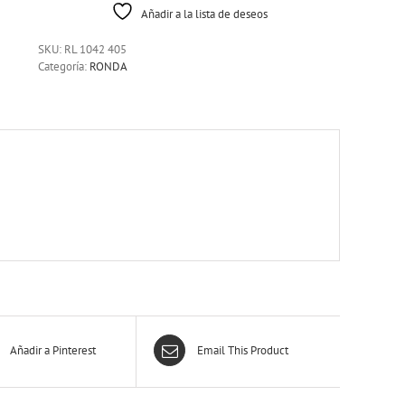
Añadir a la lista de deseos
SKU:
RL 1042 405
Categoría:
RONDA
Añadir a Pinterest
Email This Product