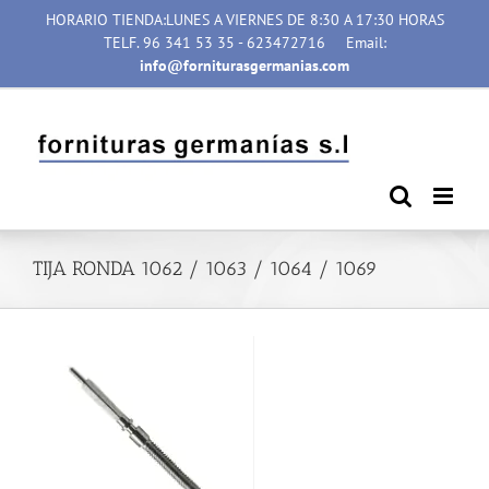
Saltar
HORARIO TIENDA:LUNES A VIERNES DE 8:30 A 17:30 HORAS
al
TELF. 96 341 53 35 - 623472716
Email:
contenido
info@forniturasgermanias.com
TIJA RONDA 1062 / 1063 / 1064 / 1069