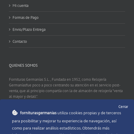
Mi cuenta
Formas de Pago
Envio/Plazo Entrega
Contacto
QUIENES SOMOS
Fornituras Germanías S.L., Fundada en 1952, como Relojería
Germaníasfue poco a poco centrando su atención en el servicio post-
venta, que al principio compartía con la de almacén de relojería "venta
al mayor y detall".
Cerrar
forniturasgermanias
utiliza cookies propias y de terceros
CONTACTO
para posibilitar y mejorar tu experiencia de navegación, así
como para realizar análisis estadísticos. Obtendrás más
Fornituras Germanías, Calle Sevilla 2, 46006 Valencia España