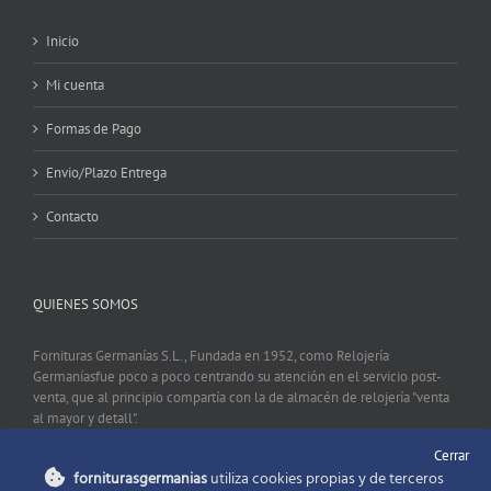
Inicio
Mi cuenta
Formas de Pago
Envio/Plazo Entrega
Contacto
QUIENES SOMOS
Fornituras Germanías S.L., Fundada en 1952, como Relojería
Germaníasfue poco a poco centrando su atención en el servicio post-
venta, que al principio compartía con la de almacén de relojería "venta
al mayor y detall".
Cerrar
forniturasgermanias
utiliza cookies propias y de terceros