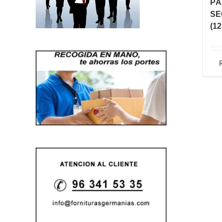
PÀ
SE
(1