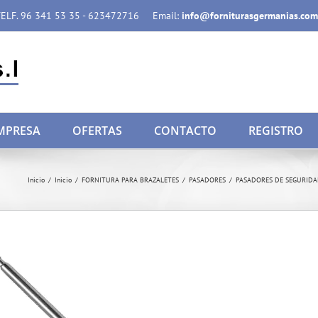
ELF. 96 341 53 35 - 623472716
Email:
info@forniturasgermanias.com
MPRESA
OFERTAS
CONTACTO
REGISTRO
Inicio
/
Inicio
/
FORNITURA PARA BRAZALETES
/
PASADORES
/
PASADORES DE SEGURID