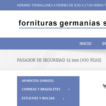
Saltar
HORARIO TIENDA:LUNES A VIERNES DE 8:30 A 17:30 HORAS T
al
contenido
INICIO
E
PÀSADOR DE SEGURIDAD 32 mm (100 PZAS)
APARATOS (VARIOS)
CORREAS Y BRAZALETES
ESTUCHES Y BOLSAS