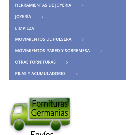
HERRAMIENTAS DE JOYERIA
JOYERÍA
LIMPIEZA
MOVIMIENTOS DE PULSERA
MOVIMIENTOS PARED Y SOBREMESA
OTRAS FORNITURAS
PILAS Y ACUMULADORES