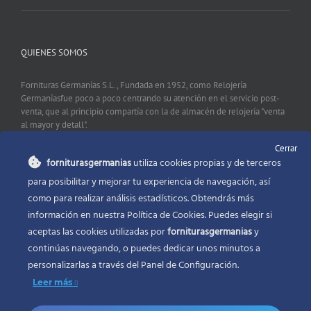
QUIENES SOMOS
Fornituras Germanías S.L., Fundada en 1952, como Relojería
Germaníasfue poco a poco centrando su atención en el servicio post-
venta, que al principio compartía con la de almacén de relojería "venta
al mayor y detall".
Cerrar
forniturasgermanias
utiliza cookies propias y de terceros
CONTACTO
para posibilitar y mejorar tu experiencia de navegación, así
como para realizar análisis estadísticos. Obtendrás más
Fornituras Germanías, Calle Sevilla 2, 46006 Valencia España
información en nuestra Política de Cookies. Puedes elegir si
Phone:
96 341 53 35
aceptas las cookies utilizadas por
forniturasgermanias
y
Email:
info@forniturasgermanias.com
continúas navegando, o puedes dedicar unos minutos a
personalizarlas a través del
Panel de Configuración.
Leer más