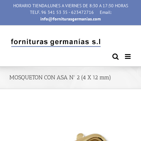
Saltar
HORARIO TIENDA:LUNES A VIERNES DE 8:30 A 17:30 HORAS
al
TELF. 96 341 53 35 - 623472716
Email:
contenido
info@forniturasgermanias.com
MOSQUETON CON ASA Nº 2 (4 X 12 mm)