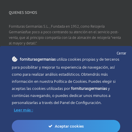
QUIENES SOMOS
Fornituras Germanías S.L., Fundada en 1952, como Relojería
Germaníasfue poco a poco centrando su atención en el servicio post-
venta, que al principio compartía con la de almacén de relojería "venta
al mayor y detall".
Cerrar
forniturasgermanias
utiliza cookies propias y de terceros
CONTACTO
para posibilitar y mejorar tu experiencia de navegación, así
como para realizar análisis estadísticos. Obtendrás más
Fornituras Germanías, Calle Sevilla 2, 46006 Valencia España
información en nuestra Política de Cookies. Puedes elegir si
Phone:
96 341 53 35
aceptas las cookies utilizadas por
forniturasgermanias
y
Email:
info@forniturasgermanias.com
continúas navegando, o puedes dedicar unos minutos a
personalizarlas a través del
Panel de Configuración.
Leer más
Aceptar cookies