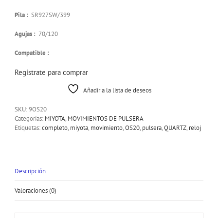
Pila :
SR927SW/399
Agujas :
70/120
Compatible :
Registrate para comprar
Añadir a la lista de deseos
SKU:
9OS20
Categorías:
MIYOTA
,
MOVIMIENTOS DE PULSERA
Etiquetas:
completo
,
miyota
,
movimiento
,
OS20
,
pulsera
,
QUARTZ
,
reloj
Descripción
Valoraciones (0)