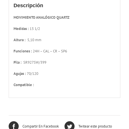
Descripción
MOVIMIENTO ANALÓGICO QUARTZ
Medidas :
13 1/2
Altura :
5,10 mm
Funciones :
24H – CAL – CR – SP6
Pila :
SR927SW/399
Agujas :
70/120
Compatible :
Compartir En Facebook
Twitear este producto