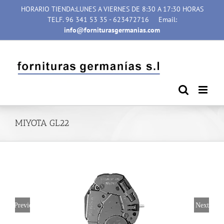
Saltar
HORARIO TIENDA:LUNES A VIERNES DE 8:30 A 17:30 HORAS
al
TELF. 96 341 53 35 - 623472716
Email:
contenido
info@forniturasgermanias.com
MIYOTA GL22
Previous
Next