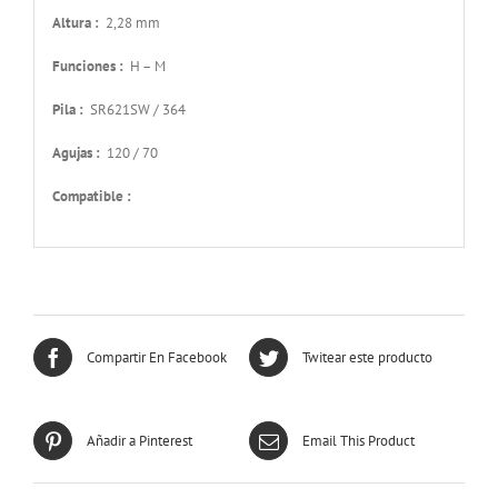
Altura :
2,28 mm
Funciones :
H – M
Pila :
SR621SW / 364
Agujas :
120 / 70
Compatible :
Compartir En Facebook
Twitear este producto
Añadir a Pinterest
Email This Product