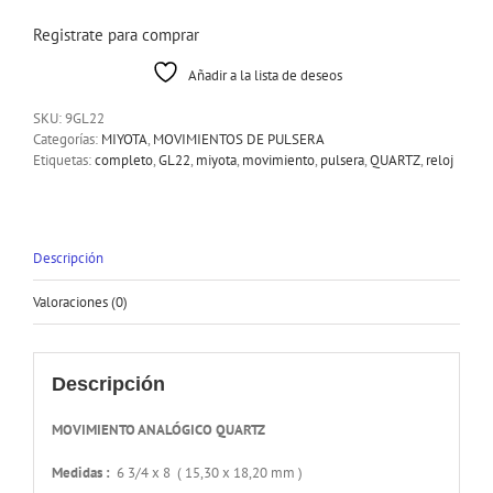
Registrate para comprar
Añadir a la lista de deseos
SKU:
9GL22
Categorías:
MIYOTA
,
MOVIMIENTOS DE PULSERA
Etiquetas:
completo
,
GL22
,
miyota
,
movimiento
,
pulsera
,
QUARTZ
,
reloj
Descripción
Valoraciones (0)
Descripción
MOVIMIENTO ANALÓGICO QUARTZ
Medidas :
6 3/4 x 8 ( 15,30 x 18,20 mm )