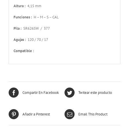
Altura :
4,15 mm
Funciones :
H – M – S – CAL
Pila :
SR626SW / 377
Agujas :
120 / 70 / 17
Compatible :
Compartir En Facebook
Twitear este producto
Añadir a Pinterest
Email This Product