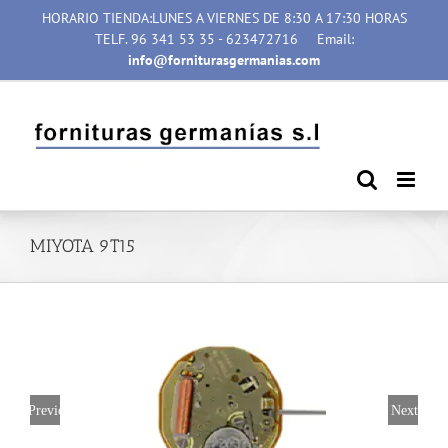
Saltar
HORARIO TIENDA:LUNES A VIERNES DE 8:30 A 17:30 HORAS
al
TELF. 96 341 53 35 - 623472716
Email:
contenido
info@forniturasgermanias.com
MIYOTA 9T15
Previous
Next