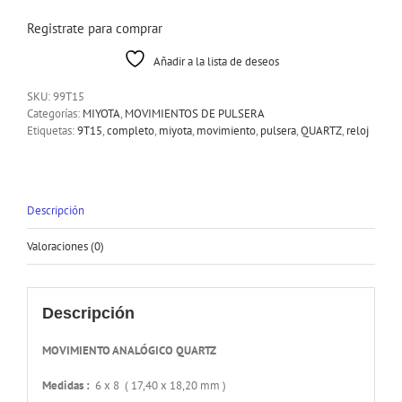
Registrate para comprar
Añadir a la lista de deseos
SKU:
99T15
Categorías:
MIYOTA
,
MOVIMIENTOS DE PULSERA
Etiquetas:
9T15
,
completo
,
miyota
,
movimiento
,
pulsera
,
QUARTZ
,
reloj
Descripción
Valoraciones (0)
Descripción
MOVIMIENTO ANALÓGICO QUARTZ
Medidas :
6 x 8 ( 17,40 x 18,20 mm )