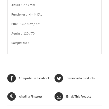
Altura :
2,33 mm
Funciones :
H – M CAL
Pila :
SR616SW / 321
Agujas :
120 / 70
Compatible :
Compartir En Facebook
Twitear este producto
Añadir a Pinterest
Email This Product