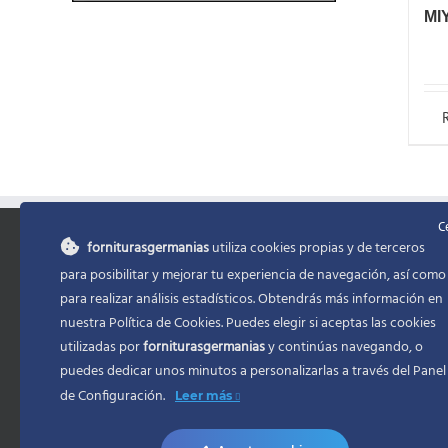
MI
C
forniturasgermanias
utiliza cookies propias y de terceros
INFORMACIÓN
MENU
para posibilitar y mejorar tu experiencia de navegación, así como
para realizar análisis estadísticos. Obtendrás más información en
Política de Privacidad
Inicio
nuestra Política de Cookies. Puedes elegir si aceptas las cookies
utilizadas por
forniturasgermanias
y continúas navegando, o
Condiciones de Contratacion
Mi cuenta
puedes dedicar unos minutos a personalizarlas a través del
Panel
Accesibilidad
Formas de
de Configuración.
Leer más
Ayuda accesibilidad
Envio/Pla