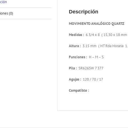
pción
Descripción
iones (0)
MOVIMIENTO ANALÓGICO QUARTZ
Medidas :
6 3/4 x 8 ( 15,30 x 18 mm 
Altura :
3.15 mm ( HT Rda Horaria 1
Funciones :
H – M – S
Pila :
SR626SW 7 377
Agujas :
120 / 70 / 17
Compatible :