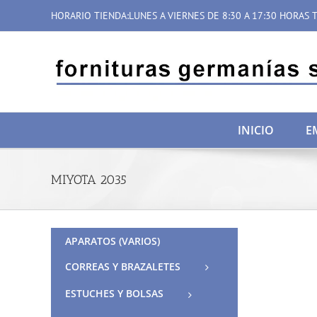
Saltar
HORARIO TIENDA:LUNES A VIERNES DE 8:30 A 17:30 HORAS T
al
contenido
INICIO
E
MIYOTA 2035
APARATOS (VARIOS)
CORREAS Y BRAZALETES
ESTUCHES Y BOLSAS