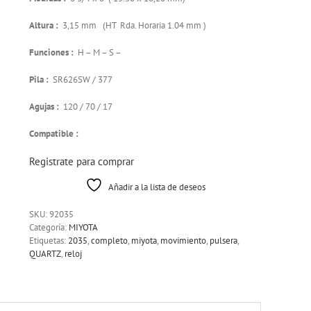
Altura :
3,15 mm (HT Rda. Horaria 1.04 mm )
Funciones :
H – M – S –
Pila :
SR626SW / 377
Agujas :
120 / 70 / 17
Compatible :
Registrate para comprar
Añadir a la lista de deseos
SKU:
92035
Categoría:
MIYOTA
Etiquetas:
2035
,
completo
,
miyota
,
movimiento
,
pulsera
,
QUARTZ
,
reloj