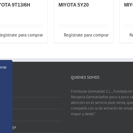
YOTA 9T13/6H
MIYOTA 5Y20
MIY
Registrate para comprar
Registrate para comprar
R
errar
QUIENES SOMOS
Fornituras Germanías S.L., Fundada e
Relojería Germaníasfue poco a poco c
atención en el servicio post-venta, que
compartía con la de almacén de relojer
mayor y detall".
 Pago
zo Entrega