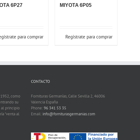
OTA 6P27
MIYOTA 6P05
egistrate para comprar
Registrate para comprar
CONTACTO
n 1952, como
Fornituras Germanías, Calle Sevilla 2, 46006
entrando su
Valencia España
 al principio
Phone:
96 341 53 35
ía "venta al
Email:
info@forniturasgermanias.com