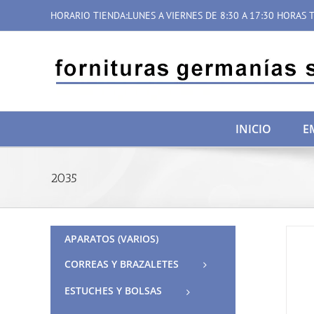
Saltar
HORARIO TIENDA:LUNES A VIERNES DE 8:30 A 17:30 HORAS T
al
contenido
INICIO
E
2035
APARATOS (VARIOS)
CORREAS Y BRAZALETES
ESTUCHES Y BOLSAS