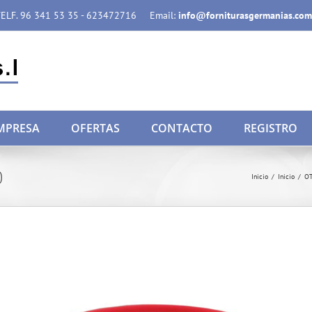
ELF. 96 341 53 35 - 623472716
Email:
info@forniturasgermanias.com
MPRESA
OFERTAS
CONTACTO
REGISTRO
)
Inicio
/
Inicio
/
O