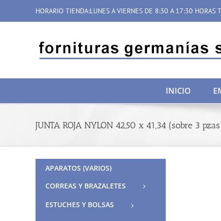
Saltar
HORARIO TIENDA:LUNES A VIERNES DE 8:30 A 17:30 HORAS T
al
contenido
INICIO
E
JUNTA ROJA NYLON 42,50 x 41,34 (sobre 3 pzas
APARATOS (VARIOS)
CORREAS Y BRAZALETES
ESTUCHES Y BOLSAS