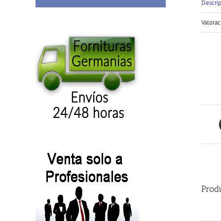
Descri
Valorac
Prod