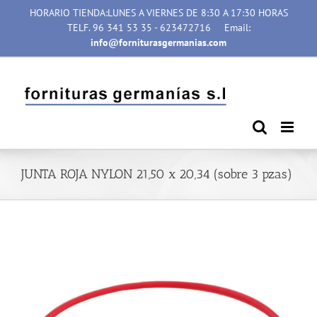
Saltar
HORARIO TIENDA:LUNES A VIERNES DE 8:30 A 17:30 HORAS
al
TELF. 96 341 53 35 - 623472716
Email:
contenido
info@forniturasgermanias.com
JUNTA ROJA NYLON 21,50 x 20,34 (sobre 3 pzas)