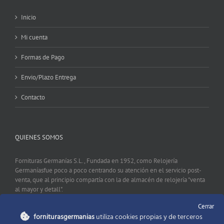
Inicio
Mi cuenta
Formas de Pago
Envio/Plazo Entrega
Contacto
QUIENES SOMOS
Fornituras Germanías S.L., Fundada en 1952, como Relojería
Germaníasfue poco a poco centrando su atención en el servicio post-
venta, que al principio compartía con la de almacén de relojería "venta
al mayor y detall".
Cerrar
forniturasgermanias
utiliza cookies propias y de terceros
CONTACTO