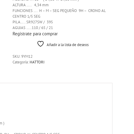
ALTURA ….. 4,34 mm
FUNCIONES …. H – M – SEG PEQUEÑO 9H – CRONO AL
CENTRO 1/5 SEG
PILA….. SR927SW / 395
AGUJAS …..110 / 65 / 21
Registrate para comprar
Añadir a la lista de deseos
SKU:
9YM12
Categoría:
HATTORI
m )