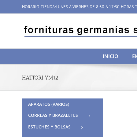
Saltar
HORARIO TIENDA:LUNES A VIERNES DE 8:30 A 17:30 HORAS T
al
contenido
INICIO
E
HATTORI YM12
APARATOS (VARIOS)
CORREAS Y BRAZALETES
ESTUCHES Y BOLSAS