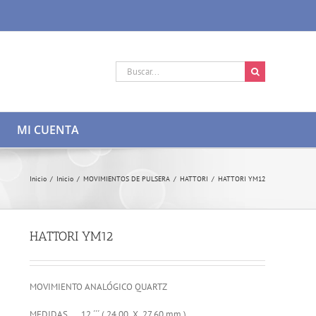
Buscar:
MI CUENTA
Inicio
/
Inicio
/
MOVIMIENTOS DE PULSERA
/
HATTORI
/
HATTORI YM12
HATTORI YM12
MOVIMIENTO ANALÓGICO QUARTZ
MEDIDAS …. 12 ´´´ ( 24,00 X 27,60 mm )