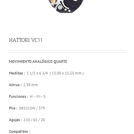
HATTORI VC11
MOVIMIENTO ANALÓGICO QUARTZ
Medidas :
5 1/2 x 6 3/4 ( 13.00 x 15,55 mm )
Altrua :
2,38 mm
Funciones :
H – M – S
Pila :
SR521SW / 379
Agujas :
110 / 65 / 20
Compatible :