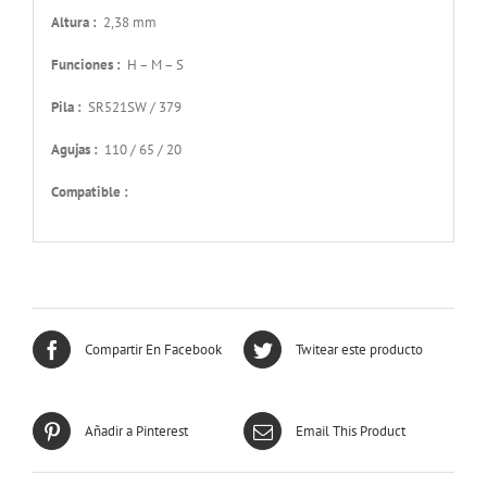
Altura :
2,38 mm
Funciones :
H – M – S
Pila :
SR521SW / 379
Agujas :
110 / 65 / 20
Compatible :
Compartir En Facebook
Twitear este producto
Añadir a Pinterest
Email This Product