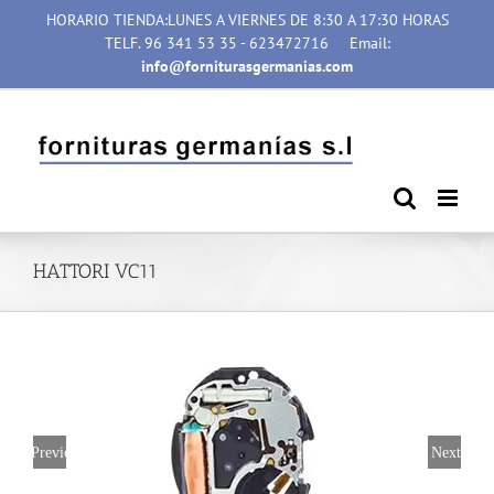
Saltar
HORARIO TIENDA:LUNES A VIERNES DE 8:30 A 17:30 HORAS
al
TELF. 96 341 53 35 - 623472716
Email:
contenido
info@forniturasgermanias.com
HATTORI VC11
Previous
Next