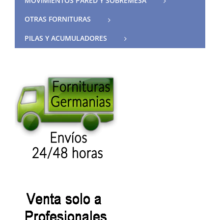
MOVIMIENTOS PARED Y SOBREMESA
OTRAS FORNITURAS
PILAS Y ACUMULADORES