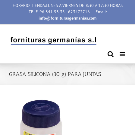
Saltar
HORARIO TIENDA:LUNES A VIERNES DE 8:30 A 17:30 HORAS
al
TELF. 96 341 53 35 - 623472716
Email:
contenido
info@forniturasgermanias.com
GRASA SILICONA (30 g) PARA JUNTAS