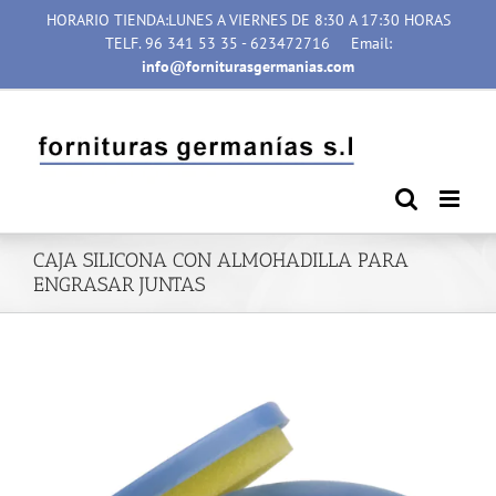
Saltar
HORARIO TIENDA:LUNES A VIERNES DE 8:30 A 17:30 HORAS
al
TELF. 96 341 53 35 - 623472716
Email:
contenido
info@forniturasgermanias.com
CAJA SILICONA CON ALMOHADILLA PARA
ENGRASAR JUNTAS