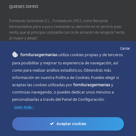
QUIENES SOMOS
Fornituras Germanías S.L., Fundada en 1952, como Relojería
Germaníasfue poco a poco centrando su atención en el servicio post-
venta, que al principio compartía con la de almacén de relojería "venta
al mayor y detall".
Cerrar
forniturasgermanias
utiliza cookies propias y de terceros
CONTACTO
para posibilitar y mejorar tu experiencia de navegación, así
como para realizar análisis estadísticos. Obtendrás más
Fornituras Germanías, Calle Sevilla 2, 46006 Valencia España
información en nuestra Política de Cookies. Puedes elegir si
Phone:
96 341 53 35
aceptas las cookies utilizadas por
forniturasgermanias
y
Email:
info@forniturasgermanias.com
continúas navegando, o puedes dedicar unos minutos a
personalizarlas a través del
Panel de Configuración.
Leer más
Aceptar cookies