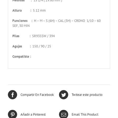
Medidas :
13 1/4 ( 29.80 mm )
Altura :
5.12 mm
Funciones :
H – M – S (6H) – CAL (3H) – CRONO 1/10 – 60
SEF, 30 MIN
Pilas :
SR935SW / 394
Agujas :
150 / 90 / 25
Compatible :
Compartir En Facebook
Twitear este producto
Añadir a Pinterest
Email This Product