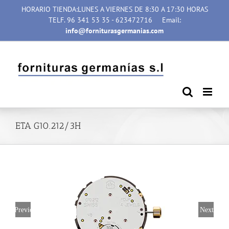
Saltar
HORARIO TIENDA:LUNES A VIERNES DE 8:30 A 17:30 HORAS
al
TELF. 96 341 53 35 - 623472716
Email:
contenido
info@forniturasgermanias.com
ETA G10.212/3H
Previous
Next