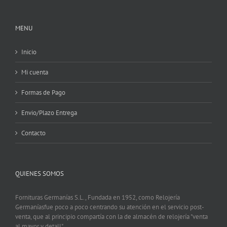
MENU
Inicio
Mi cuenta
Formas de Pago
Envio/Plazo Entrega
Contacto
QUIENES SOMOS
Fornituras Germanías S.L., Fundada en 1952, como Relojería
Germaníasfue poco a poco centrando su atención en el servicio post-
venta, que al principio compartía con la de almacén de relojería "venta
al mayor y detall".