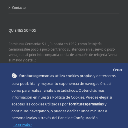
Contacto
QUIENES SOMOS
Fornituras Germanías S.L., Fundada en 1952, como Relojería
Germaníasfue poco a poco centrando su atención en el servicio post-
venta, que al principio compartía con la de almacén de relojería "venta
al mayor y detall".
Cerrar
forniturasgermanias
utiliza cookies propias y de terceros
CONTACTO
para posibilitar y mejorar tu experiencia de navegación, así
como para realizar análisis estadísticos. Obtendrás más
Fornituras Germanías, Calle Sevilla 2, 46006 Valencia España
información en nuestra Política de Cookies. Puedes elegir si
Phone:
96 341 53 35
aceptas las cookies utilizadas por
forniturasgermanias
y
Email:
info@forniturasgermanias.com
continúas navegando, o puedes dedicar unos minutos a
personalizarlas a través del
Panel de Configuración.
Leer más