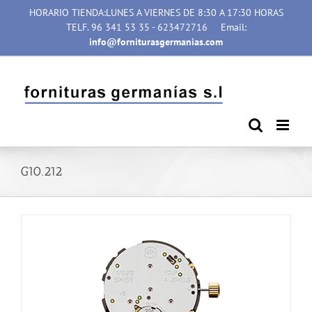
Saltar
HORARIO TIENDA:LUNES A VIERNES DE 8:30 A 17:30 HORAS
al
TELF. 96 341 53 35 - 623472716
Email:
contenido
info@forniturasgermanias.com
G10.212