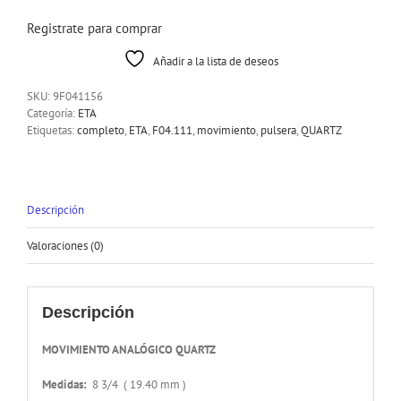
Registrate para comprar
Añadir a la lista de deseos
SKU:
9F041156
Categoría:
ETA
Etiquetas:
completo
,
ETA
,
F04.111
,
movimiento
,
pulsera
,
QUARTZ
Descripción
Valoraciones (0)
Descripción
MOVIMIENTO ANALÓGICO QUARTZ
Medidas:
8 3/4 ( 19.40 mm )