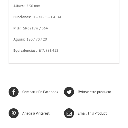
Altura:
2.50 mm
Funciones:
H – M – S – CAL 6H
Pila :
SR621SW / 364
Agujas:
120 / 70 / 20
Equivalencias :
ETA 956.412
Compartir En Facebook
Twitear este producto
Añadir a Pinterest
Email This Product