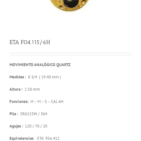
ETA F04.115/6H
MOVIMIENTO ANALÓGICO QUARTZ
Medidas :
8 3/4 ( 19.40 mm )
Altura :
2.50 mm
Funciones:
H – M – S – CAL 6H
Pila :
SR621SW / 364
Agujas :
120 / 70 / 20
Equivalencias
: ETA 956.412