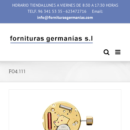
Saltar
HORARIO TIENDA:LUNES A VIERNES DE 8:30 A 17:30 HORAS
al
TELF. 96 341 53 35 - 623472716
Email:
contenido
info@forniturasgermanias.com
F04.111