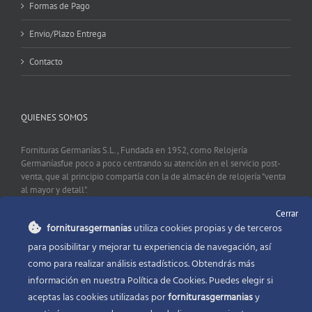
Formas de Pago
Envio/Plazo Entrega
Contacto
QUIENES SOMOS
Fornituras Germanías S.L., Fundada en 1952, como Relojería
Germaníasfue poco a poco centrando su atención en el servicio post-
venta, que al principio compartía con la de almacén de relojería "venta
al mayor y detall".
Cerrar
forniturasgermanias
utiliza cookies propias y de terceros
CONTACTO
para posibilitar y mejorar tu experiencia de navegación, así
como para realizar análisis estadísticos. Obtendrás más
Fornituras Germanías, Calle Sevilla 2, 46006 Valencia España
información en nuestra Política de Cookies. Puedes elegir si
Phone:
96 341 53 35
aceptas las cookies utilizadas por
forniturasgermanias
y
Email:
info@forniturasgermanias.com