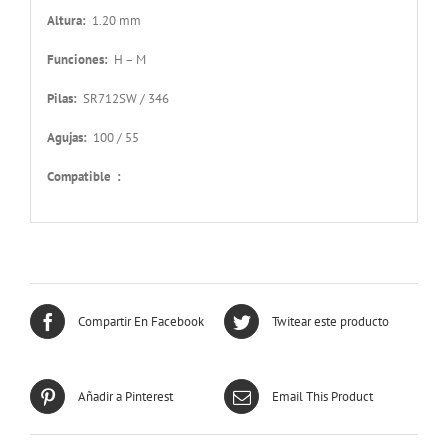
Altura:
1.20 mm
Funciones:
H – M
Pilas:
SR712SW / 346
Agujas:
100 / 55
Compatible :
Compartir En Facebook
Twitear este producto
Añadir a Pinterest
Email This Product