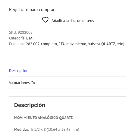
Registrate para comprar
Añadir a la lista de deseos
SKU:
9282002
Categoría:
ETA
Etiquetas:
282.002
,
completo
,
ETA
,
movimiento
,
pulsera
,
QUARTZ
,
reloj
Descripción
Valoraciones (0)
Descripción
MOVIMIENTO ANALÓGICO QUARTZ
Medidas:
5 1/2 x 8 (10,64 x 15,48 mm)