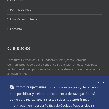
Formas de Pago
Envio/Plazo Entrega
Contacto
QUIENES SOMOS
Fornituras Germanías S.L., Fundada en 1952, como Relojería
Germaníasfue poco a poco centrando su atención en el servicio post-
venta, que al principio compartía con la de almacén de relojería "venta
al mayor y detall".
Cerrar
forniturasgermanias
utiliza cookies propias y de terceros
CONTACTO
para posibilitar y mejorar tu experiencia de navegación, así
como para realizar análisis estadísticos. Obtendrás más
Fornituras Germanías, Calle Sevilla 2, 46006 Valencia España
información en nuestra Política de Cookies. Puedes elegir si
Phone:
96 341 53 35