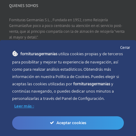
QUIENES SOMOS
Fornituras Germanías S.L., Fundada en 1952, como Relojería
Germaníasfue poco a poco centrando su atención en el servicio post-
venta, que al principio compartía con la de almacén de relojería "venta
al mayor y detall".
Cerrar
forniturasgermanias
utiliza cookies propias y de terceros
CONTACTO
para posibilitar y mejorar tu experiencia de navegación, así
como para realizar análisis estadísticos. Obtendrás más
Fornituras Germanías, Calle Sevilla 2, 46006 Valencia España
información en nuestra Política de Cookies. Puedes elegir si
Phone:
96 341 53 35
aceptas las cookies utilizadas por
forniturasgermanias
y
Email:
info@forniturasgermanias.com
continúas navegando, o puedes dedicar unos minutos a
personalizarlas a través del
Panel de Configuración.
Leer más
Aceptar cookies