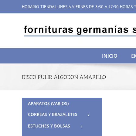
Saltar
HORARIO TIENDA:LUNES A VIERNES DE 8:30 A 17:30 HORAS T
al
contenido
INICIO
E
DISCO PULIR ALGODON AMARILLO
APARATOS (VARIOS)
CORREAS Y BRAZALETES
ESTUCHES Y BOLSAS