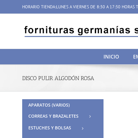
Saltar
HORARIO TIENDA:LUNES A VIERNES DE 8:30 A 17:30 HORAS T
al
contenido
INICIO
E
DISCO PULIR ALGODÓN ROSA
APARATOS (VARIOS)
CORREAS Y BRAZALETES
ESTUCHES Y BOLSAS