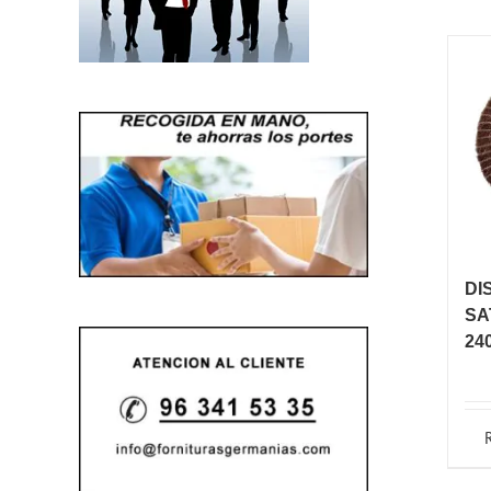
DI
SA
24