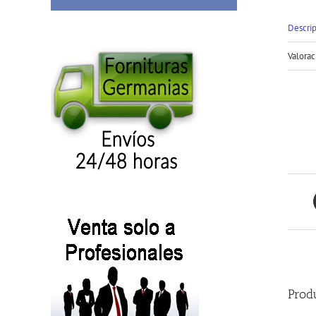
Descri
Valorac
Prod