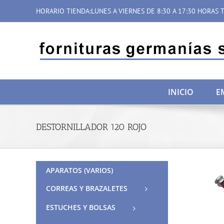
Saltar
HORARIO TIENDA:LUNES A VIERNES DE 8:30 A 17:30 HORAS T
al
contenido
INICIO
E
DESTORNILLADOR 120 ROJO
APARATOS (VARIOS)
CORREAS Y BRAZALETES
ESTUCHES Y BOLSAS