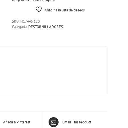
Añadir a la lista de deseos
SKU:
H17445 120
Categoría:
DESTORNILLADORES
Añadir a Pinterest
Email This Product