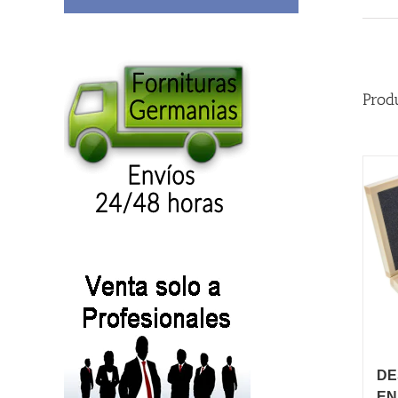
Prod
DE
EN